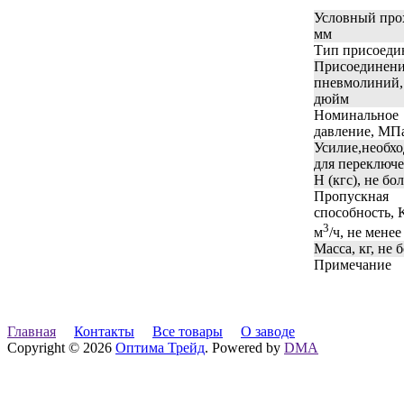
Условный про
мм
Тип присоеди
Присоединен
пневмолиний,
дюйм
Номинальное
давление, МП
Усилие,необх
для переключе
H (кгс), не бо
Пропускная
способность, 
3
м
/ч, не менее
Масса, кг, не 
Примечание
Главная
Контакты
Все товары
О заводе
Copyright © 2026
Оптима Трейд
. Powered by
DMA