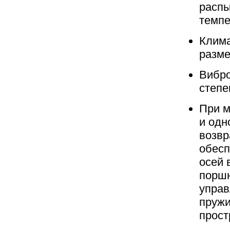
распы
темпе
Клима
разме
Вибро
степе
При м
и одн
возвр
обесп
осей 
поршн
упра
пружи
прост