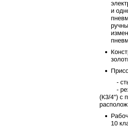
элек
и
одн
пневм
ручны
измен
пневм
Конст
золот
Присо
-
ст
-
ре
(К3/4") с
располож
Рабоч
10 кл