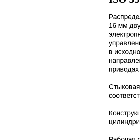
Распреде
16 мм дву
электроп
управлен
в исходн
направле
приводах
Стыковая
соответст
Конструк
цилиндри
Рабочая 